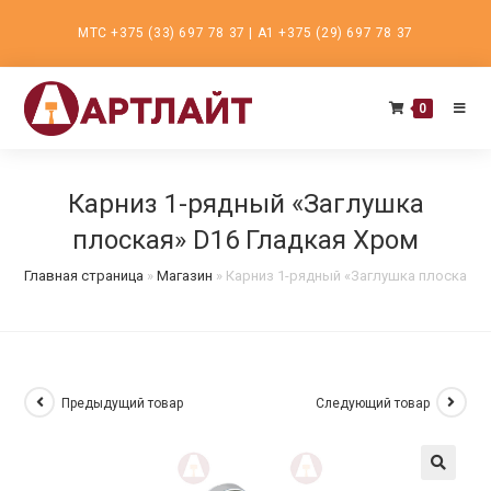
Перейти
МТС +375 (33) 697 78 37 | А1 +375 (29) 697 78 37
к
содержимому
0
Карниз 1-рядный «Заглушка
плоская» D16 Гладкая Хром
Главная страница
»
Магазин
»
Карниз 1-рядный «Заглушка плоская» 
Предыдущий товар
Следующий товар