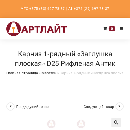
Перейти
МТС +375 (33) 697 78 37 | А1 +375 (29) 697 78 37
к
содержимому
0
Карниз 1-рядный «Заглушка
плоская» D25 Рифленая Антик
Главная страница
»
Магазин
»
Карниз 1-рядный «Заглушка плоская» 
Предыдущий товар
Следующий товар