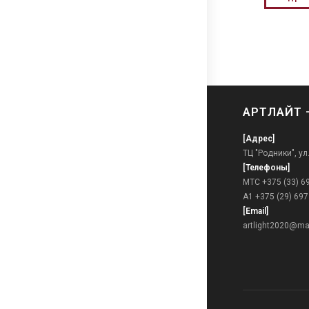
АРТЛАЙТ 
[Адрес]
ТЦ "Родники", ул
[Телефоны]
МТС +375 (33) 6
А1 +375 (29) 697
[Email]
artlight2020@mai