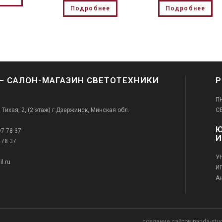
Подробнее
Подробнее
— САЛОН-МАГАЗИН СВЕТОТЕХНИКИ
Р
ПН
. Тихая, 2, (2 этаж) г.Дзержинск, Минская обл.
СБ
Ю
97 78 37
 78 37
У
l.ru
ИП
А
создание сайтов panda-stu