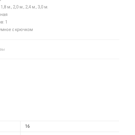
,8 м., 2,0 м., 2,4 м., 3,0 м.
еная
в: 1
умное с крючком
изы
16