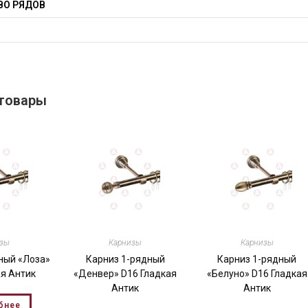
ВО РЯДОВ
Ы
товары
изы
Карнизы
Карнизы
ный «Лоза»
Карниз 1-рядный
Карниз 1-рядный
ая Антик
«Денвер» D16 Гладкая
«Белуно» D16 Гладкая
Антик
Антик
бнее