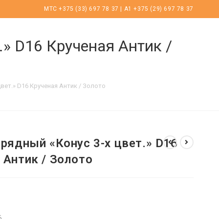
МТС +375 (33) 697 78 37 | А1 +375 (29) 697 78 37
.» D16 Крученая Антик /
цвет.» D16 Крученая Антик / Золото
-рядный «Конус 3-х цвет.» D16
 Антик / Золото
6