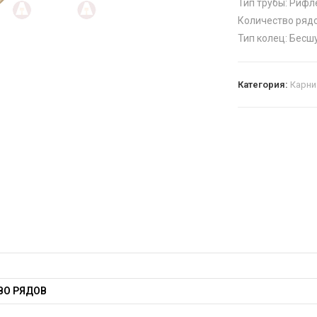
Тип трубы: Рифл
Количество рядо
Тип колец: Бесш
Категория:
Карн
и
ВО РЯДОВ
Ы