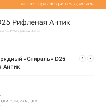
МТС +375 (33) 697 78 37 | А1 +375 (29) 697 78 37
D25 Рифленая Антик
ираль» D25 Рифленая Антик
-рядный «Спираль» D25
я Антик
5
,8 м., 2,0 м., 2,4 м., 3,0 м.