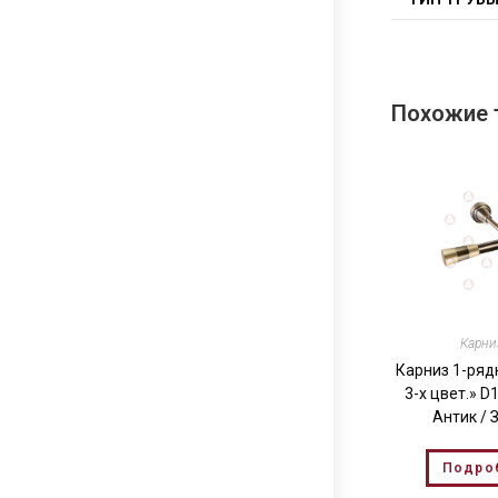
Похожие 
Карн
Карниз 1-ряд
3-х цвет.» D
Антик / 
Подро