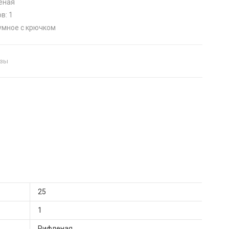
ёная
в: 1
умное с крючком
изы
25
1
Рифленая