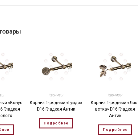
товары
изы
Карнизы
Карнизы
ный «Конус
Карниз 1-рядный «Гуидо»
Карниз 1-рядный «Лис
16 Гладкая
D16 Гладкая Антик
ветка» D16 Гладкая
Золото
Антик
Подробнее
бнее
Подробнее