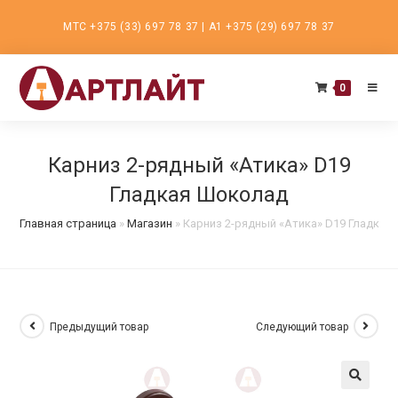
Перейти
МТС +375 (33) 697 78 37 | А1 +375 (29) 697 78 37
к
содержимому
0
Карниз 2-рядный «Атика» D19
Гладкая Шоколад
Главная страница
»
Магазин
»
Карниз 2-рядный «Атика» D19 Гладкая
Предыдущий товар
Следующий товар