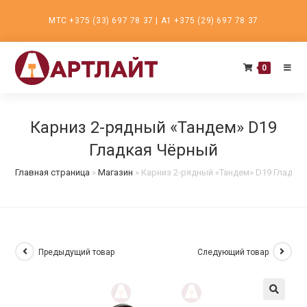
Перейти
МТС +375 (33) 697 78 37 | А1 +375 (29) 697 78 37
к
содержимому
0
Карниз 2-рядный «Тандем» D19
Гладкая Чёрный
Главная страница
»
Магазин
»
Карниз 2-рядный «Тандем» D19 Гладка
Предыдущий товар
Следующий товар